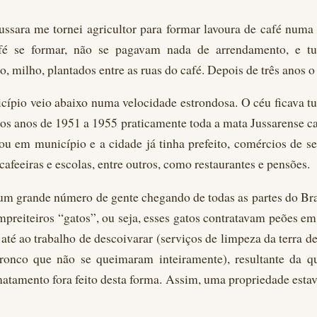
Jussara me tornei agricultor para formar lavoura de café num
afé se formar, não se pagavam nada de arrendamento, e tu
o, milho, plantados entre as ruas do café. Depois de três anos o
ípio veio abaixo numa velocidade estrondosa. O céu ficava t
 os anos de 1951 a 1955 praticamente toda a mata Jussarense ca
ou em município e a cidade já tinha prefeito, comércios de se
, cafeeiras e escolas, entre outros, como restaurantes e pensões.
 um grande número de gente chegando de todas as partes do Bra
preiteiros “gatos”, ou seja, esses gatos contratavam peões e
até ao trabalho de descoivarar (serviços de limpeza da terra 
tronco que não se queimaram inteiramente), resultante da q
matamento fora feito desta forma. Assim, uma propriedade est