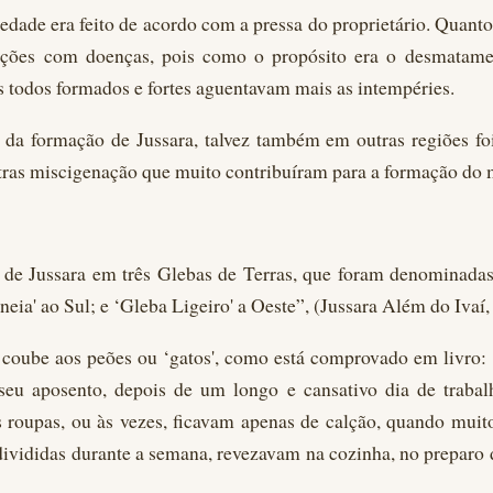
ade era feito de acordo com a pressa do proprietário. Quanto
ações com doenças, pois como o propósito era o desmatament
 todos formados e fortes aguentavam mais as intempéries.
e da formação de Jussara, talvez também em outras regiões foi
utras miscigenação que muito contribuíram para a formação do 
a de Jussara em três Glebas de Terras, que foram denominadas
eia' ao Sul; e ‘Gleba Ligeiro' a Oeste”, (Jussara Além do Ivaí,
 coube aos peões ou ‘gatos', como está comprovado em livr
seu aposento, depois de um longo e cansativo dia de traba
oupas, ou às vezes, ficavam apenas de calção, quando muito 
divididas durante a semana, revezavam na cozinha, no preparo 