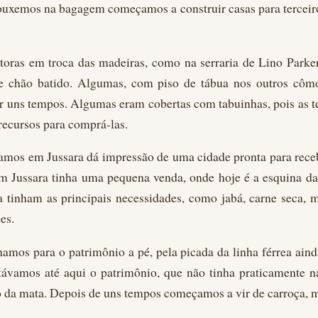
rouxemos na bagagem começamos a construir casas para terceiros
oras em troca das madeiras, como na serraria de Lino Parker,
de chão batido. Algumas, com piso de tábua nos outros cômo
 uns tempos. Algumas eram cobertas com tabuinhas, pois as te
ecursos para comprá-las.
amos em Jussara dá impressão de uma cidade pronta para rece
m Jussara tinha uma pequena venda, onde hoje é a esquina d
tinham as principais necessidades, como jabá, carne seca, ma
es.
amos para o patrimônio a pé, pela picada da linha férrea aind
távamos até aqui o patrimônio, que não tinha praticamente n
o da mata. Depois de uns tempos começamos a vir de carroça, m