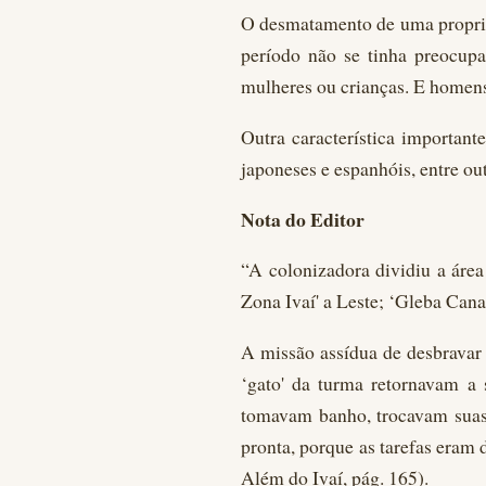
O desmatamento de uma propried
período não se tinha preocup
mulheres ou crianças. E homens
Outra característica important
japoneses e espanhóis, entre o
Nota do Editor
“A colonizadora dividiu a áre
Zona Ivaí' a Leste; ‘Gleba Canan
A missão assídua de desbravar
‘gato' da turma retornavam a 
tomavam banho, trocavam suas r
pronta, porque as tarefas eram 
Além do Ivaí, pág. 165).